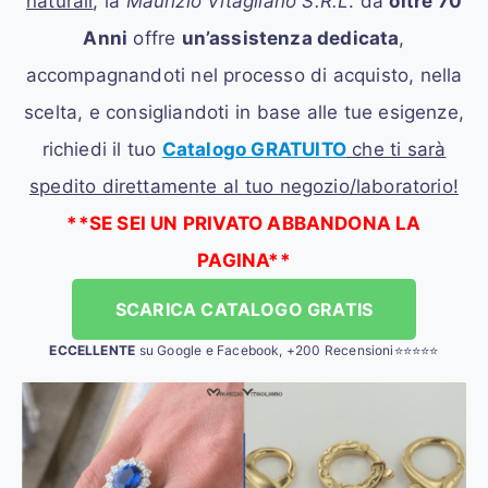
naturali
, la
Maurizio Vitagliano S.R.L
. da
oltre 70
Anni
offre
un’assistenza dedicata
,
accompagnandoti nel processo di acquisto, nella
scelta, e consigliandoti in base alle tue esigenze,
richiedi il tuo
Catalogo GRATUITO
che ti sarà
spedito direttamente al tuo negozio/laboratorio!
**SE SEI UN PRIVATO ABBANDONA LA
PAGINA**
SCARICA CATALOGO GRATIS
ECCELLENTE
su Google e Facebook, +200 Recensioni⭐⭐⭐⭐⭐