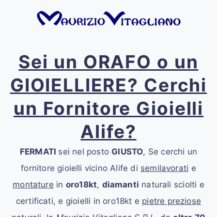
Sei un ORAFO o un
GIOIELLIERE? Cerchi
un Fornitore Gioielli
Alife?
FERMATI
sei nel posto
GIUSTO
, Se cerchi un
fornitore gioielli vicino Alife
di
semilavorati
e
montature
in
oro18kt
,
diamanti
naturali sciolti e
certificati, e gioielli in oro18kt e
pietre preziose