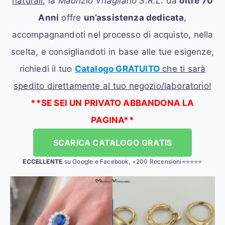
naturali
, la
Maurizio Vitagliano S.R.L
. da
oltre 70
Anni
offre
un’assistenza dedicata
,
accompagnandoti nel processo di acquisto, nella
scelta, e consigliandoti in base alle tue esigenze,
richiedi il tuo
Catalogo GRATUITO
che ti sarà
spedito direttamente al tuo negozio/laboratorio!
**SE SEI UN PRIVATO ABBANDONA LA
PAGINA**
SCARICA CATALOGO GRATIS
ECCELLENTE
su Google e Facebook, +200 Recensioni⭐⭐⭐⭐⭐