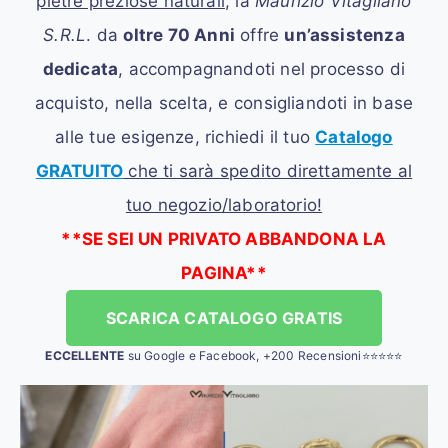
pietre preziose naturali
, la
Maurizio Vitagliano
S.R.L
. da
oltre 70 Anni
offre
un’assistenza
dedicata
, accompagnandoti nel processo di
acquisto, nella scelta, e consigliandoti in base
alle tue esigenze, richiedi il tuo
Catalogo
GRATUITO
che ti sarà spedito direttamente al
tuo negozio/laboratorio!
**SE SEI UN PRIVATO ABBANDONA LA
PAGINA**
SCARICA CATALOGO GRATIS
ECCELLENTE
su Google e Facebook, +200 Recensioni⭐⭐⭐⭐⭐