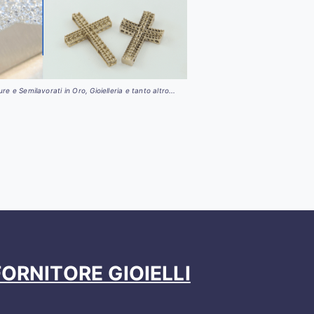
e e Semilavorati in Oro, Gioielleria e tanto altro...
ORNITORE GIOIELLI