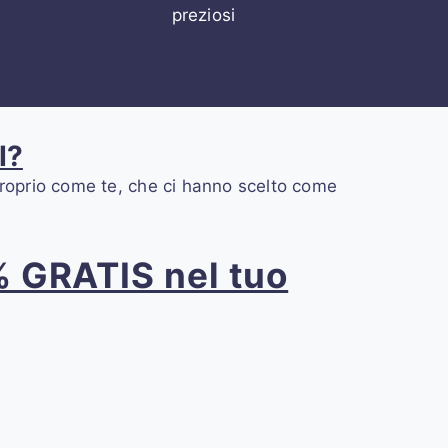
preziosi
I?
i proprio come te, che ci hanno scelto come
0% GRATIS nel tuo