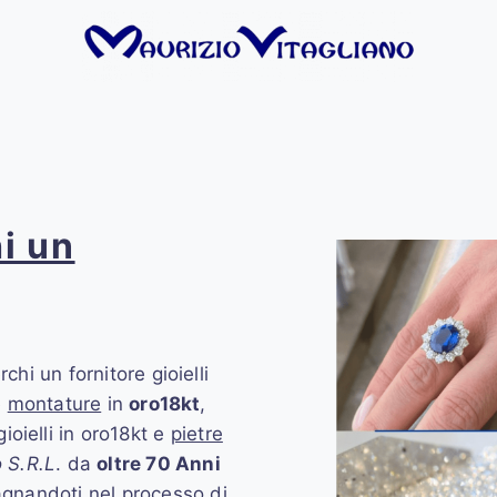
i un
rchi un fornitore gioielli
e
montature
in
oro18kt
,
 gioielli in oro18kt e
pietre
o S.R.L
. da
oltre 70 Anni
gnandoti nel processo di