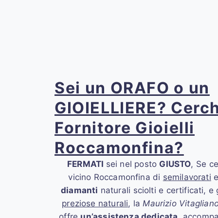
Sei un ORAFO o un
GIOIELLIERE? Cerch
Fornitore Gioielli
Roccamonfina?
FERMATI
sei nel posto
GIUSTO
, Se ce
vicino Roccamonfina
di
semilavorati
diamanti
naturali sciolti e certificati, e
preziose naturali
, la
Maurizio Vitaglian
offre
un’assistenza dedicata
, accompa