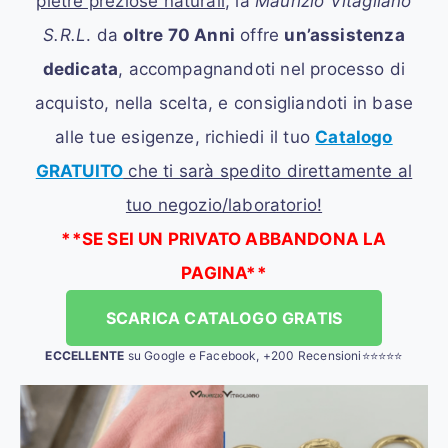
pietre preziose naturali
, la
Maurizio Vitagliano
S.R.L
. da
oltre 70 Anni
offre
un’assistenza
dedicata
, accompagnandoti nel processo di
acquisto, nella scelta, e consigliandoti in base
alle tue esigenze, richiedi il tuo
Catalogo
GRATUITO
che ti sarà spedito direttamente al
tuo negozio/laboratorio!
**SE SEI UN PRIVATO ABBANDONA LA
PAGINA**
SCARICA CATALOGO GRATIS
ECCELLENTE
su Google e Facebook, +200 Recensioni⭐⭐⭐⭐⭐