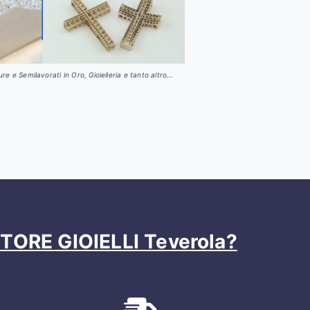
e e Semilavorati in Oro, Gioielleria e tanto altro...
ORE GIOIELLI Teverola?