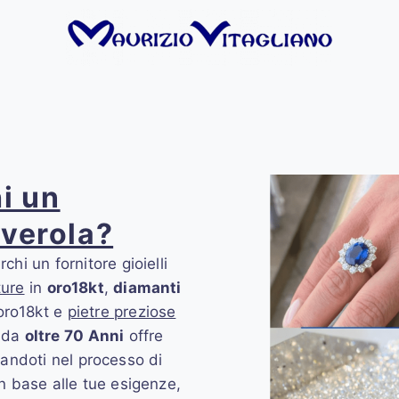
i un
everola?
rchi un fornitore gioielli
ure
in
oro18kt
,
diamanti
n oro18kt e
pietre preziose
 da
oltre 70 Anni
offre
ndoti nel processo di
in base alle tue esigenze,