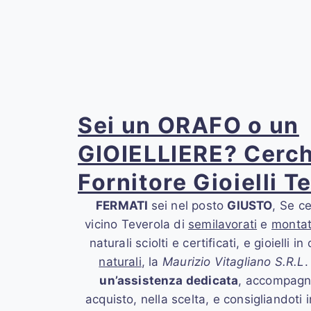
Sei un ORAFO o un
GIOIELLIERE? Cerch
Fornitore Gioielli T
FERMATI
sei nel posto
GIUSTO
, Se ce
vicino Teverola
di
semilavorati
e
montat
naturali sciolti e certificati, e gioielli i
naturali
, la
Maurizio Vitagliano S.R.L
.
un’assistenza dedicata
, accompagna
acquisto, nella scelta, e consigliandoti 