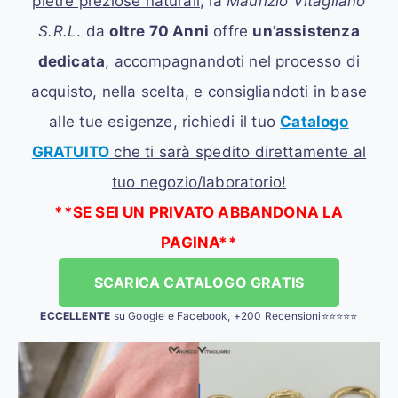
pietre preziose naturali
, la
Maurizio Vitagliano
S.R.L
. da
oltre 70 Anni
offre
un’assistenza
dedicata
, accompagnandoti nel processo di
acquisto, nella scelta, e consigliandoti in base
alle tue esigenze, richiedi il tuo
Catalogo
GRATUITO
che ti sarà spedito direttamente al
tuo negozio/laboratorio!
**SE SEI UN PRIVATO ABBANDONA LA
PAGINA**
SCARICA CATALOGO GRATIS
ECCELLENTE
su Google e Facebook, +200 Recensioni⭐⭐⭐⭐⭐