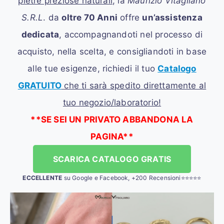
pietre preziose naturali
, la
Maurizio Vitagliano
S.R.L
. da
oltre 70 Anni
offre
un’assistenza
dedicata
, accompagnandoti nel processo di
acquisto, nella scelta, e consigliandoti in base
alle tue esigenze, richiedi il tuo
Catalogo
GRATUITO
che ti sarà spedito direttamente al
tuo negozio/laboratorio!
**SE SEI UN PRIVATO ABBANDONA LA
PAGINA**
SCARICA CATALOGO GRATIS
ECCELLENTE
su Google e Facebook, +200 Recensioni⭐⭐⭐⭐⭐