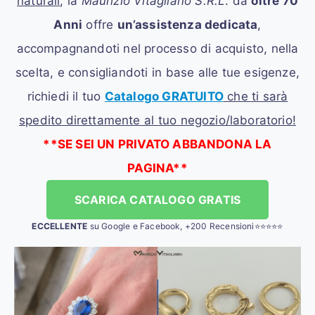
naturali
, la
Maurizio Vitagliano S.R.L
. da
oltre 70
Anni
offre
un’assistenza dedicata
,
accompagnandoti nel processo di acquisto, nella
scelta, e consigliandoti in base alle tue esigenze,
richiedi il tuo
Catalogo GRATUITO
che ti sarà
spedito direttamente al tuo negozio/laboratorio!
**SE SEI UN PRIVATO ABBANDONA LA
PAGINA**
SCARICA CATALOGO GRATIS
ECCELLENTE
su Google e Facebook, +200 Recensioni⭐⭐⭐⭐⭐