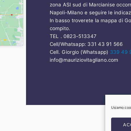
zona ASI sud di Marcianise occorr
Napoli-Milano e seguire le indicaz
In basso troverete la mappa di Goo
compito.
TEL . 0823-513347
Cell/Whatsapp:
331 43 91 566
Cell. Giorgio (Whatsapp)
339 49 
info@mauriziovitagliano.com
Usiamo cooki
AC