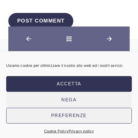
Back
Usiamo cookie per ottimizzare il nostro sito web ed i nostri servizi.
Copyright © 2023 Maurizio Vitagliano
ACCETTA
SRL
Partita IVA: 06861051214
NEGA
Sito web realizzato da Supernova
PREFERENZE
Technologies
Privacy Policy
Cookie Policy
Cookie Policy
Privacy policy