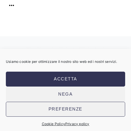
Usiamo cookie per ottimizzare il nostro sito web ed i nostri servizi.
Copyright © 2023 Maurizio Vitagliano
ACCETTA
SRL
Partita IVA: 06861051214
NEGA
Sito web realizzato da Supernova
PREFERENZE
Technologies
Privacy Policy
Cookie Policy
Cookie Policy
Privacy policy