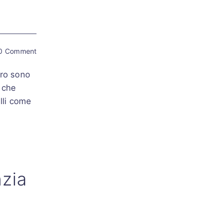
0 Comment
oro sono
i che
lli come
nzia