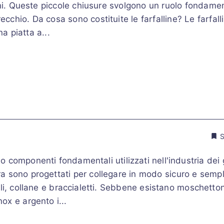
ini. Queste piccole chiusure svolgono un ruolo fondame
recchio. Da cosa sono costituite le farfalline? Le farfal
na piatta a...
S
componenti fondamentali utilizzati nell'industria dei gi
ura sono progettati per collegare in modo sicuro e sempli
li, collane e braccialetti. Sebbene esistano moschetton
nox e argento i...