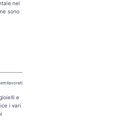
ntale nel
line sono
emilavorati
oielli e
ce i vari
i