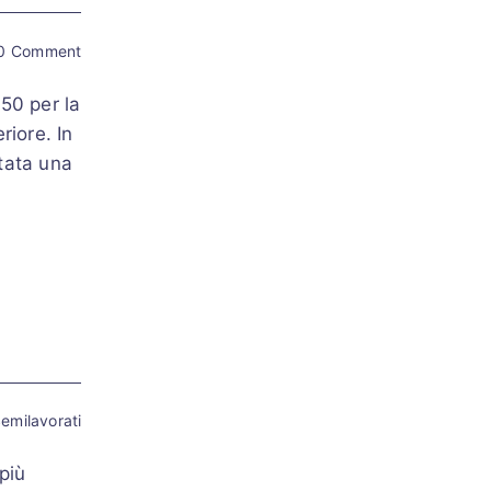
0 Comment
750 per la
iore. In
ntata una
emilavorati
più