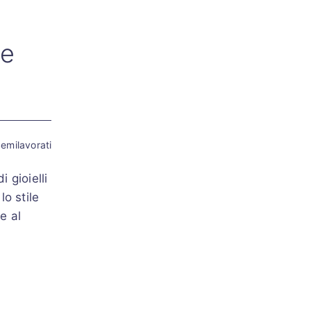
me
emilavorati
 gioielli
lo stile
e al