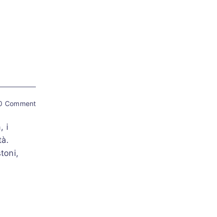
0 Comment
, i
tà.
toni,