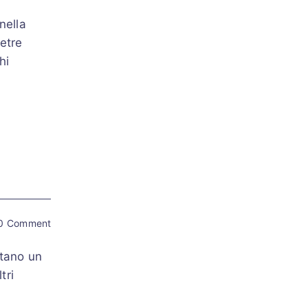
nella
ietre
hi
0 Comment
ntano un
tri