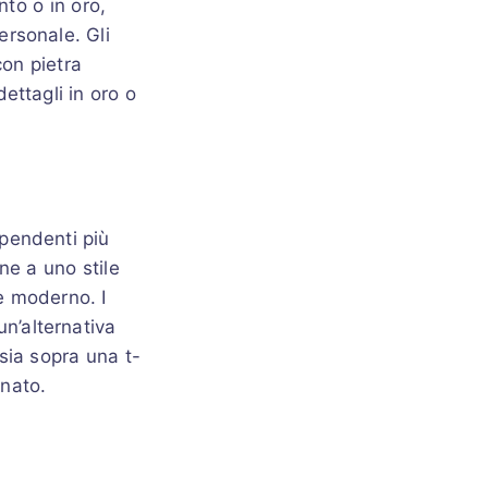
nto o in oro,
ersonale. Gli
con pietra
ettagli in oro o
 pendenti più
ne a uno stile
e moderno. I
un’alternativa
sia sopra una t-
inato.