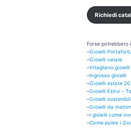
Richiedi cat
Forse potrebbero in
–
Gioielli Portafor
–
Gioielli natale
–
Vitagliano gioielli
–
Ingrosso gioielli
–
Gioielli estate 2
–
Gioielli Estivi – 
–
Gioielli sostenibil
–
Gioielli da matri
–
I gioielli come i
–
Come pulire i Gio