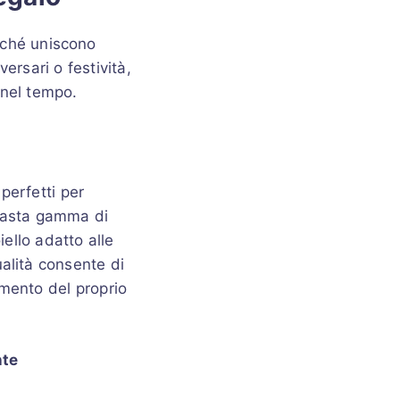
oiché uniscono
ersari o festività,
 nel tempo.
perfetti per
 vasta gamma di
iello adatto alle
ualità consente di
imento del proprio
nte