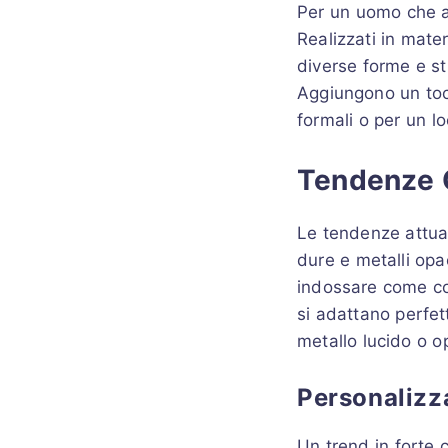
Per un uomo che a
Realizzati in mater
diverse forme e sti
Aggiungono un tocc
formali o per un l
Tendenze G
Le tendenze attual
dure e metalli opa
indossare come col
si adattano perfet
metallo lucido o o
Personalizza
Un trend in forte c