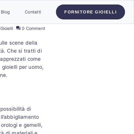
Blog
Contatti
FORNITORE GIOIELLI
Gioielli
0 Comment
ulle scene della
. Che si tratti di
iù apprezzati come
i gioielli per uomo,
one.
possibilità di
all’abbigliamento
orologi e gemelli,
tà di materiali e