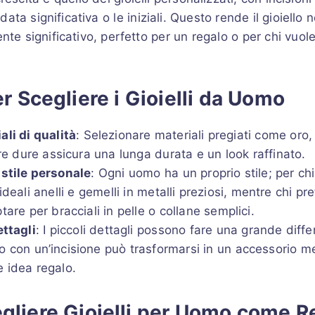
ta significativa o le iniziali. Questo rende il gioiello
e significativo, perfetto per un regalo o per chi vuol
r Scegliere i Gioielli da Uomo
ali di qualità
: Selezionare materiali pregiati come oro, 
tre dure assicura una lunga durata e un look raffinato.
 stile personale
: Ogni uomo ha un proprio stile; per ch
ideali anelli e gemelli in metalli preziosi, mentre chi pre
are per bracciali in pelle o collane semplici.
ettagli
: I piccoli dettagli possono fare una grande diffe
o con un’incisione può trasformarsi in un accessorio m
 idea regalo.
gliere Gioielli per Uomo come R