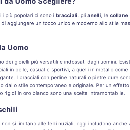
li da Uomo Scegliere?
ili più popolari ci sono i
bracciali
, gli
anelli
, le
collane
 di aggiungere un tocco unico e moderno allo stile mas
 da Uomo
 dei gioielli più versatili e indossati dagli uomini. Esi
iali in pelle, casual e sportivi, a quelli in metallo come 
gante. I bracciali con perline naturali o pietre dure sono
o dallo stile contemporaneo e originale. Per un effetto p
 o rigidi in oro bianco sono una scelta intramontabile.
schili
o
non si limitano alle fedi nuziali; oggi includono anche 