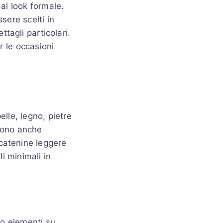
al look formale.
ssere scelti in
ttagli particolari.
r le occasioni
lle, legno, pietre
ssono anche
 catenine leggere
i minimali in
i o elementi su