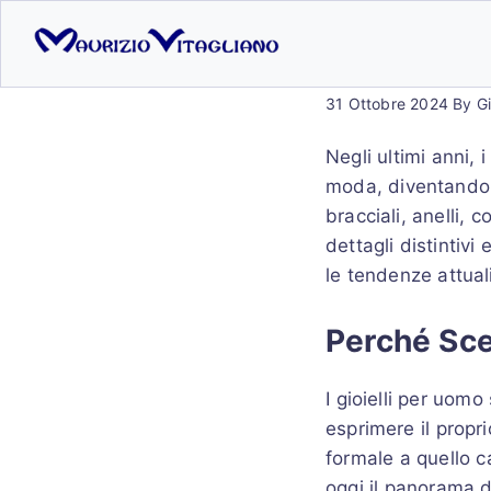
31 Ottobre 2024
By
G
Negli ultimi anni, 
moda, diventando ac
bracciali, anelli, 
dettagli distintivi 
le tendenze attuali
Perché Sce
I gioielli per uomo
esprimere il propri
formale a quello c
oggi il panorama de