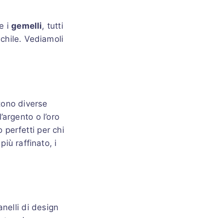
e i
gemelli
, tutti
chile. Vediamoli
stono diverse
l’argento o l’oro
 perfetti per chi
iù raffinato, i
anelli di design