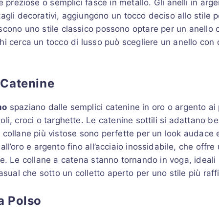
re preziose o semplici fasce in metallo. Gli anelli in arge
agli decorativi, aggiungono un tocco deciso allo stile p
scono uno stile classico possono optare per un anello 
hi cerca un tocco di lusso può scegliere un anello con d
 Catenine
mo
spaziano dalle semplici catenine in oro o argento ai
li, croci o targhette. Le catenine sottili si adattano be
 collane più vistose sono perfette per un look audace 
all’oro e argento fino all’acciaio inossidabile, che offre 
le. Le collane a catena stanno tornando in voga, ideali 
asual che sotto un colletto aperto per uno stile più raff
a Polso