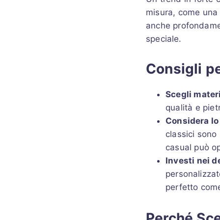
misura, come una da
anche profondament
speciale.
Consigli pe
Scegli materi
qualità e pie
Considera lo
classici sono 
casual può opt
Investi nei d
personalizzat
perfetto come
Perché Sce