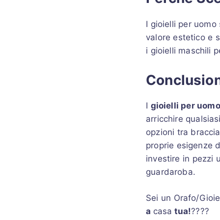
I gioielli per uom
valore estetico e 
i gioielli maschil
Conclusio
I
gioielli per uom
arricchire qualsia
opzioni tra braccia
proprie esigenze di
investire in pezzi
guardaroba.
Sei un Orafo/Gioie
a
casa
tua!
????