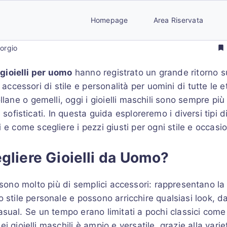
Homepage
Area Riservata
iorgio
i
gioielli per uomo
hanno registrato un grande ritorno s
cessori di stile e personalità per uomini di tutte le età
collane o gemelli, oggi i gioielli maschili sono sempre p
e sofisticati. In questa guida esploreremo i diversi tipi d
 e come scegliere i pezzi giusti per ogni stile e occasi
gliere Gioielli da Uomo?
 sono molto più di semplici accessori: rappresentano la 
o stile personale e possono arricchire qualsiasi look, d
asual. Se un tempo erano limitati a pochi classici come 
i gioielli maschili è ampio e versatile, grazie alla varie