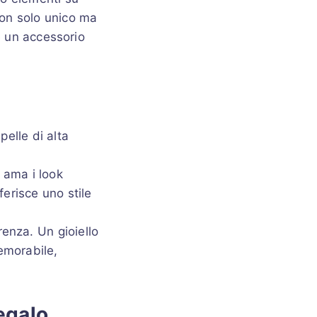
 non solo unico ma
e un accessorio
pelle di alta
i ama i look
ferisce uno stile
renza. Un gioiello
emorabile,
egalo