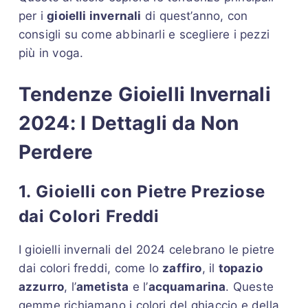
per i
gioielli invernali
di quest’anno, con
consigli su come abbinarli e scegliere i pezzi
più in voga.
Tendenze Gioielli Invernali
2024: I Dettagli da Non
Perdere
1. Gioielli con Pietre Preziose
dai Colori Freddi
I gioielli invernali del 2024 celebrano le pietre
dai colori freddi, come lo
zaffiro
, il
topazio
azzurro
, l’
ametista
e l’
acquamarina
. Queste
gemme richiamano i colori del ghiaccio e della